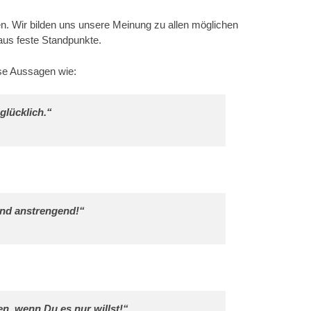
. Wir bilden uns unsere Meinung zu allen möglichen
aus feste Standpunkte.
se Aussagen wie:
glücklich.“
und anstrengend!“
en, wenn Du es nur willst!“