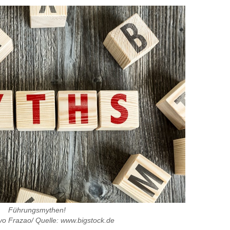
die
Lautstärke
zu
regeln.
Führungsmythen!
vo Frazao/ Quelle: www.bigstock.de