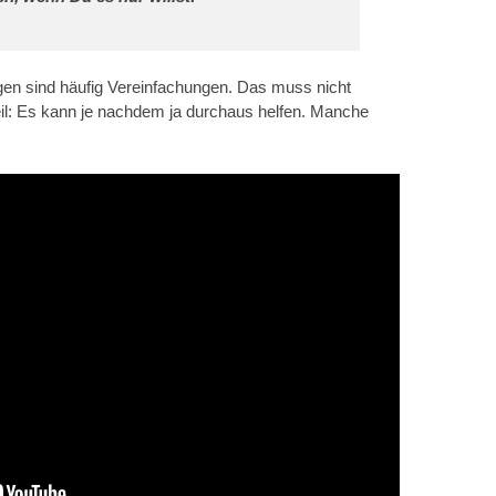
en sind häufig Vereinfachungen. Das muss nicht
il: Es kann je nachdem ja durchaus helfen. Manche