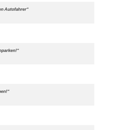
en Autofahrer“
nparken!“
hen!“