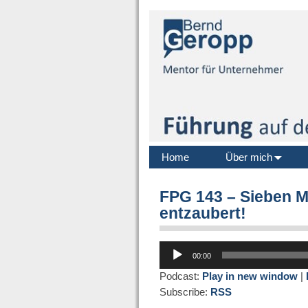
Home
Über mich
FPG 143 – Sieben M
entzaubert!
Audio-
00:00
Player
Podcast:
Play in new window
|
Subscribe:
RSS