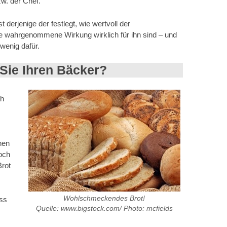
w. der Chef.
 derjenige der festlegt, wie wertvoll der
wahrgenommene Wirkung wirklich für ihn sind – und
wenig dafür.
Sie Ihren Bäcker?
ch
hen
och
Brot
Wohlschmeckendes Brot!
ass
Quelle: www.bigstock.com/ Photo: mcfields