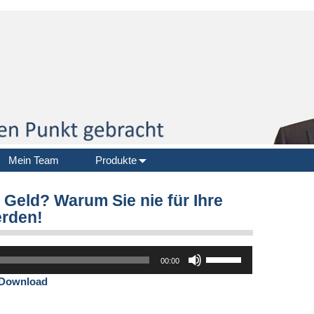
Mein Team
Produkte
Geld? Warum Sie nie für Ihre
erden!
Pfeiltasten
00:00
Hoch/Runter
Download
benutzen,
um