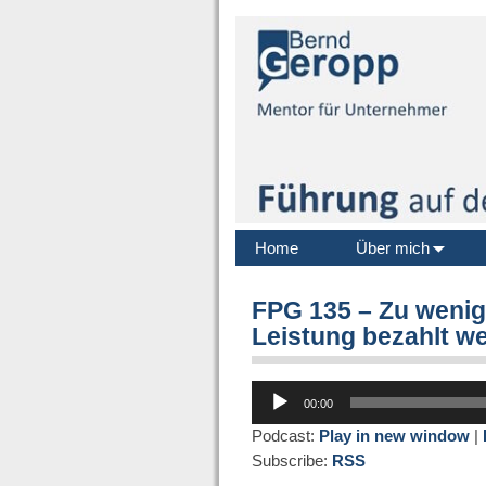
Home
Über mich
FPG 135 – Zu wenig 
Leistung bezahlt w
Audio-
00:00
Player
Podcast:
Play in new window
|
Subscribe:
RSS