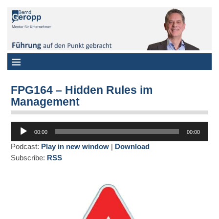
FPG164 – Hidden Rules im
Management
Audio-
00:00
00:00
Player
Podcast:
Play in new window
|
Download
Subscribe:
RSS