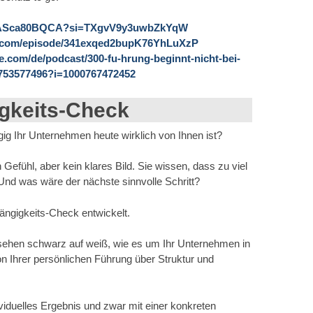
e/KASca80BQCA?si=TXgvV9y3uwbZkYqW
fy.com/episode/341exqed2bupK76YhLuXzP
le.com/de/podcast/300-fu-hrung-beginnt-nicht-bei-
d1753577496?i=1000767472452
gkeits-Check
gig Ihr Unternehmen heute wirklich von Ihnen ist?
Gefühl, aber kein klares Bild. Sie wissen, dass zu viel
Und was wäre der nächste sinnvolle Schritt?
ngigkeits-Check entwickelt.
 sehen schwarz auf weiß, wie es um Ihr Unternehmen in
on Ihrer persönlichen Führung über Struktur und
duelles Ergebnis und zwar mit einer konkreten