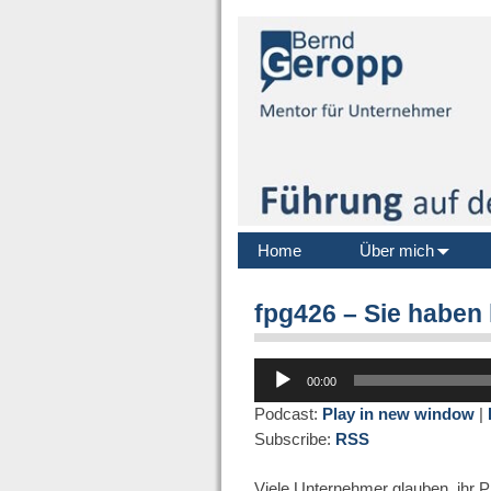
Home
Über mich
fpg426 – Sie haben 
Audio-
00:00
Player
Podcast:
Play in new window
|
Subscribe:
RSS
Viele Unternehmer glauben, ihr Pr