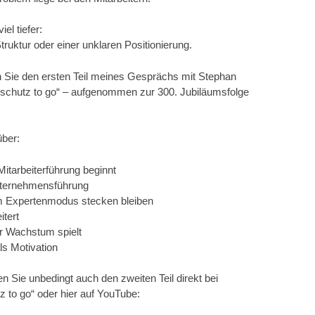
zu
el tiefer:
regeln.
truktur oder einer unklaren Positionierung.
n Sie den ersten Teil meines Gesprächs mit Stephan
chutz to go“ – aufgenommen zur 300. Jubiläumsfolge
ber:
itarbeiterführung beginnt
Unternehmensführung
m Expertenmodus stecken bleiben
itert
ür Wachstum spielt
ls Motivation
en Sie unbedingt auch den zweiten Teil direkt bei
 to go“ oder hier auf YouTube: