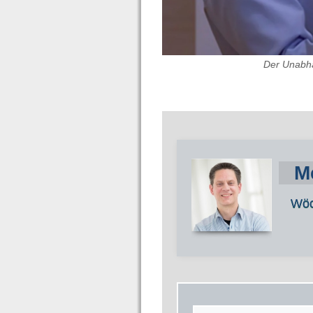
Der Unabhä
M
Wöc