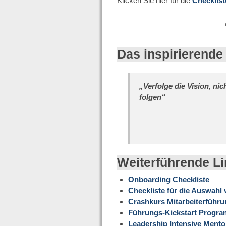
Klicken Sie hier für die
Checklist
Das inspirierende 
„Verfolge die Vision, ni
folgen“
Weiterführende L
Onboarding Checkliste
Checkliste für die Auswahl
Crashkurs Mitarbeiterführ
Führungs-Kickstart Progr
Leadership Intensive Ment