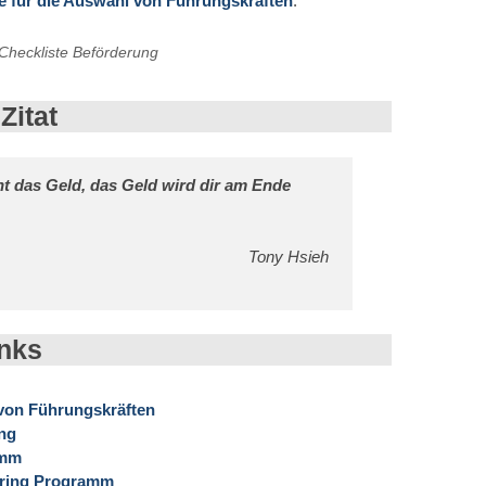
e für die Auswahl von Führungskräften
:
Checkliste Beförderung
Zitat
cht das Geld, das Geld wird dir am Ende
Tony Hsieh
inks
 von Führungskräften
ung
amm
oring Programm