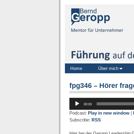
Home
Über mich
fpg346 – Hörer fra
Audio-
00:00
Player
Podcast:
Play in new window
|
Subscribe:
RSS
Hier bei der Geropp Leadership